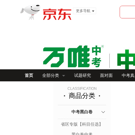
更多导航
服装城
食品
金融
首页
全部分类
试题研究
面对面
中考真
CLASSIFICATION
商品分类
中考黑白卷
省区专版【科目任选】
黑白卷中考