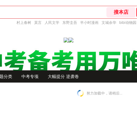
村上春树
莫言
人民文学
东野圭吾
半小时漫画
文城余华
bibi动物园
题分类
中考专项
大幅提分 逆袭卷
努力加载中，请稍后...