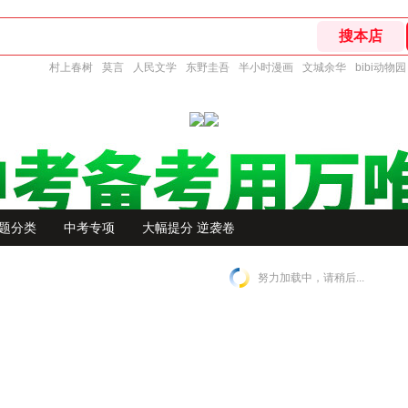
村上春树
莫言
人民文学
东野圭吾
半小时漫画
文城余华
bibi动物园
题分类
中考专项
大幅提分 逆袭卷
努力加载中，请稍后...