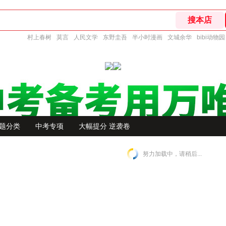
村上春树
莫言
人民文学
东野圭吾
半小时漫画
文城余华
bibi动物园
题分类
中考专项
大幅提分 逆袭卷
努力加载中，请稍后...