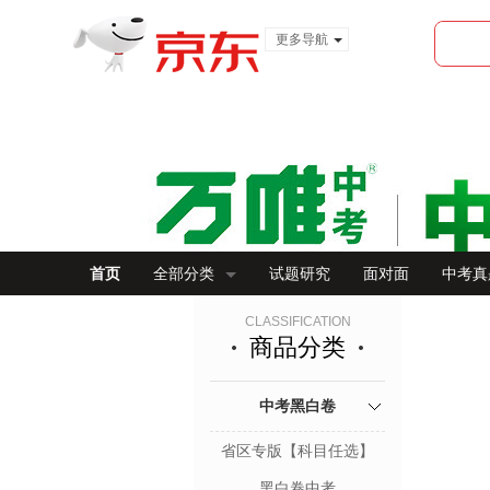
更多导航
服装城
食品
金融
首页
全部分类
试题研究
面对面
中考真
CLASSIFICATION
商品分类
中考黑白卷
省区专版【科目任选】
黑白卷中考