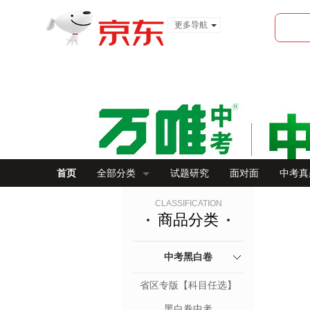
更多导航
服装城
食品
金融
首页
全部分类
试题研究
面对面
中考真
CLASSIFICATION
商品分类
中考黑白卷
省区专版【科目任选】
黑白卷中考