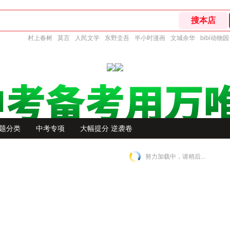
村上春树
莫言
人民文学
东野圭吾
半小时漫画
文城余华
bibi动物园
题分类
中考专项
大幅提分 逆袭卷
努力加载中，请稍后...