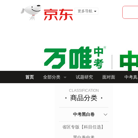
更多导航
服装城
食品
金融
首页
全部分类
试题研究
面对面
中考真
CLASSIFICATION
商品分类
中考黑白卷
省区专版【科目任选】
黑白卷中考