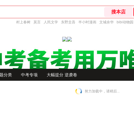
村上春树
莫言
人民文学
东野圭吾
半小时漫画
文城余华
bibi动物园
题分类
中考专项
大幅提分 逆袭卷
努力加载中，请稍后...