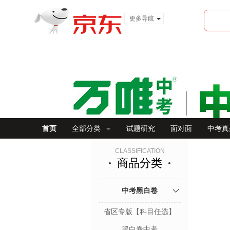
更多导航
服装城
食品
金融
首页
全部分类
试题研究
面对面
中考真
CLASSIFICATION
商品分类
中考黑白卷
省区专版【科目任选】
黑白卷中考