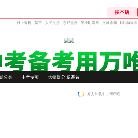
村上春树
莫言
人民文学
东野圭吾
半小时漫画
文城余华
bibi动物园
题分类
中考专项
大幅提分 逆袭卷
努力加载中，请稍后...