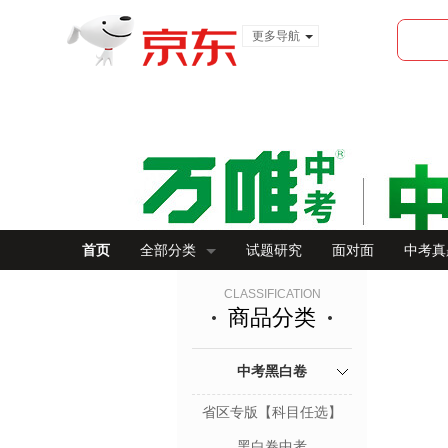
更多导航
服装城
食品
金融
首页
全部分类
试题研究
面对面
中考真
CLASSIFICATION
商品分类
中考黑白卷
省区专版【科目任选】
黑白卷中考