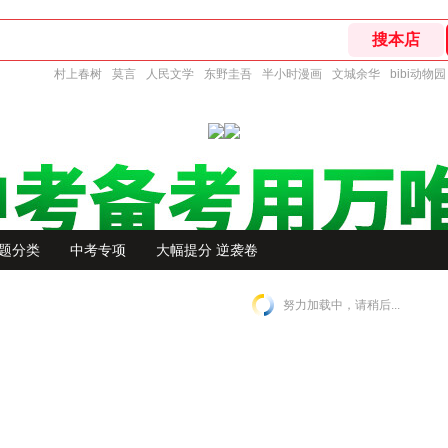
村上春树
莫言
人民文学
东野圭吾
半小时漫画
文城余华
bibi动物园
题分类
中考专项
大幅提分 逆袭卷
努力加载中，请稍后...